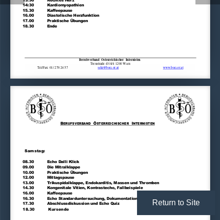
14:30  
Kardiomyopathien 
15.30  
Kaffeepause  
16.00  
Diastolische Herzfunktion 
17.00  
Praktische Übungen 
18.30  
Ende  
Berufsverband
Österreichischer
Internisten
Treustraße 43/4/4  1200 Wien 
Tel/Fax: 01/ 270 24 
57 
sekr@boei.or.at
www.boei.or.at
B
Ö
I
ERUFSVERBAND
STERREICHISCHER
NTERNISTEN
Samstag: 
08.30  
Echo Dalli Klick 
09.00  
Die Mitralklappe 
10.00  
Praktische Übungen  
12.00  
Mittagspause 
13.00  
Trikuspidalklappe, Endokarditis, Massen und Thr
omben 
14.30  
Kongenitale Vitien, Kontrastecho, Fallbeispiel
e 
16.00  
Kaffeepause 
16.30  
Echo Standarduntersuchung, Dokumentation und B
efund 
Return to Site
17.30  
Abschlussdiskussion und Echo Quiz 
18.30
Kursende 