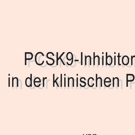
PCSK9-Inhibito
PCSK9-Inhibito
in der klinischen P
in der klinischen 
von