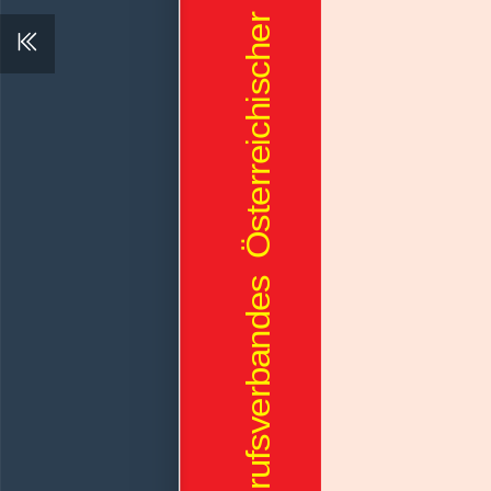
Das  Journal  des  Berufsverbandes  Österreichischer  Internisten