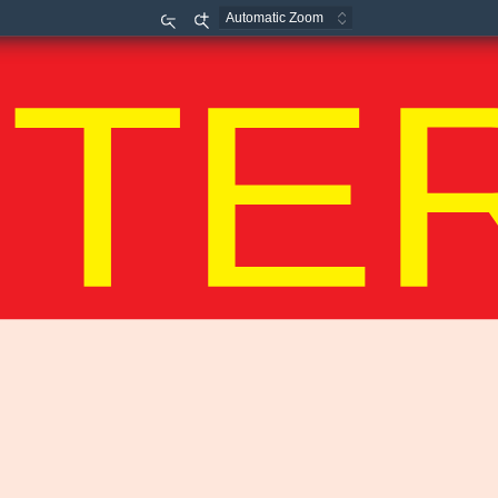
TE
Zoom
Zoom
Out
In