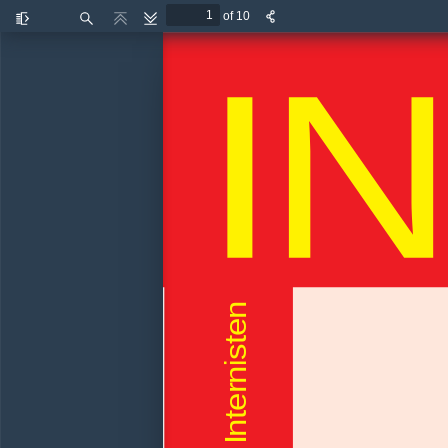
of 10
I
N
Toggle
Find
Previous
Next
Sidebar