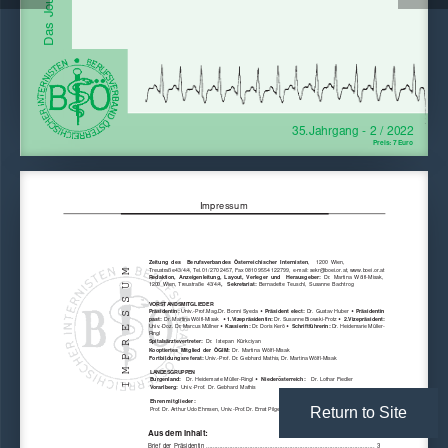
35.Jahrgang - 2 / 2022
Preis: 7 Euro
Impressum
Zeitung  des    Berufsverbandes  Österreichischer  Internisten
,    1200  Wien,
IMPRESSUM
Treustraße 43/4/4, Tel. 01/270 24 57, Fax  0810 9554 1227 99,  e-mail: sekr@boei.or.at, www.boei.or.at
Redaktion,  Anzeigenleitung,  Layout,  Verleger  und    Herausgeber:  
Dr.  Martina  Wölfl-Misak,
,    Sekretariat:
1200  Wien,  Treustraße  43/4/4
  Bernadette  Teuschl,  Susanne  Bachtrog
VORSTANDSMITGLIEDER
Präsidentin: 
Präsident elect:
Präsidentin
Univ.-Prof.Mag.Dr. Bonni Syeda
 Dr. Gustav Huber 


past: 
1.Vizepräsidentin:
 2.Vizepräsident:
 Dr. Martina Wölfl-Misak   
 Dr. Susanne Biowski-Frotz 


Kassierin: 
  Schriftführerin: 
Univ.-Doz. Dr. Marcus Müllner 
Dr. Doris Kerö 
Dr. Heidemarie Müller-


Ringl
Spitalsärztevertreter: 
Dr.  Istepan  Kürkciyan
Kooptiertes  Mitglied  der  ÖGIM:  
Dr.  Martina  Wölfl-Misak
Fortbildungsreferat:
Univ.-Prof. Dr. Gebhard Mathis, Dr. Martina Wölfl-Misak
LANDESGRUPPEN
Burgenland:
  Niederösterreich:
   Dr. Heidemarie Müller-Ringl 
   Dr. Lothar Fiedler

Vorarlberg:
  Univ.-Prof.  Dr.  Gebhard  Mathis
Ehrenmitglieder:
Return to Site
Prof. Dr. Arthur Udo Ehmsen, Univ.-Prof.Dr. Ernst Pilger, Dr. Herbert Schindler, Dr. Hans Walek
Aus dem Inhalt:
Brief  der  Präsidentin ..................................................................................................... 3