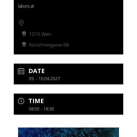
labors.at
ANDERE ORTE
1210 Wien
Kürschnergasse 6B
DATE
09. - 10.04.2027
TIME
08:00 - 18:30