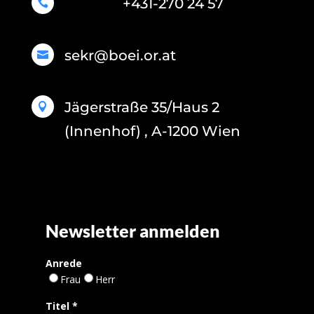
+431-270 24 57

sekr@boei.or.at

Jägerstraße 35/Haus 2

(Innenhof) , A-1200 Wien
Newsletter anmelden
Anrede
Frau
Herr
Titel
*