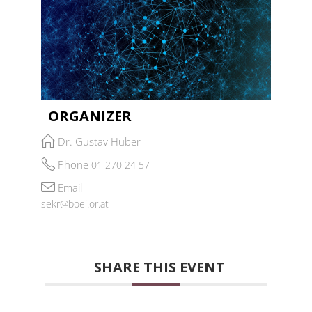
ORGANIZER
Dr. Gustav Huber
Phone
01 270 24 57
Email
sekr@boei.or.at
SHARE THIS EVENT