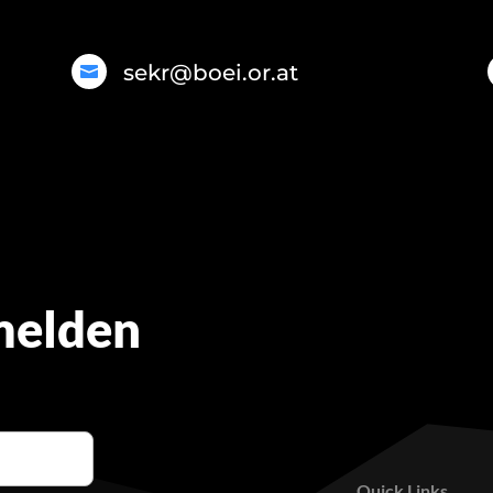
sekr@boei.or.at

melden
Quick Links