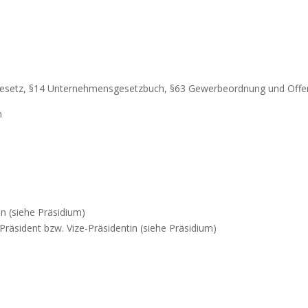
Gesetz, §14 Unternehmensgesetzbuch, §63 Gewerbeordnung und Offenl
n
n (siehe Präsidium)
Präsident bzw. Vize-Präsidentin (siehe Präsidium)