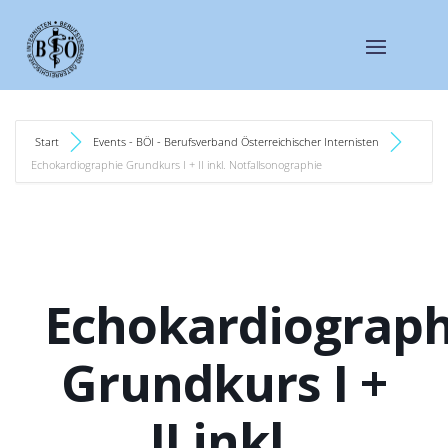
Start
Events - BÖI - Berufsverband Österreichischer Internisten
Echokardiographie Grundkurs I + II inkl. Notfallsonographie
Echokardiograph
Grundkurs I +
II inkl.