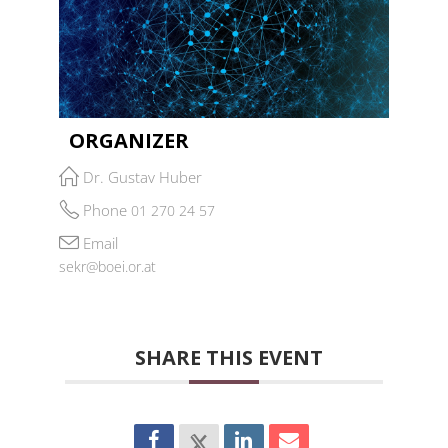
ORGANIZER
Dr. Gustav Huber
Phone
01 270 24 57
Email
sekr@boei.or.at
SHARE THIS EVENT