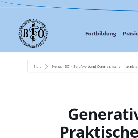
Fortbildung
Präsi
Start
Events - BÖI - Berufsverband Österreichischer Interniste
Generativ
Praktisch