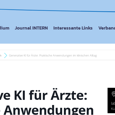
dium
Journal INTERN
Interessante Links
Verband
n
Generative KI für Ärzte: Praktische Anwendungen im klinischen Alltag
e KI für Ärzte:
la
e Anwendungen
Kü