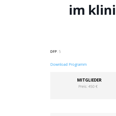
im klin
DFP
: 5
Download Programm
MITGLIEDER
Preis: 450 €