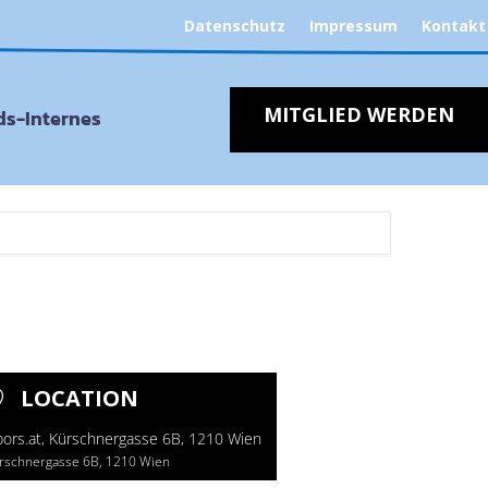
Datenschutz
Impressum
Kontakt
MITGLIED WERDEN
s-Internes
LOCATION
bors.at, Kürschnergasse 6B, 1210 Wien
rschnergasse 6B, 1210 Wien